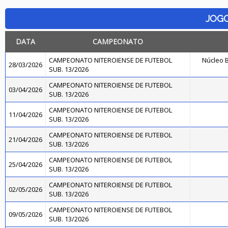
JOG
DATA
CAMPEONATO
CAMPEONATO NITEROIENSE DE FUTEBOL
Núcleo B
28/03/2026
SUB. 13/2026
CAMPEONATO NITEROIENSE DE FUTEBOL
03/04/2026
SUB. 13/2026
CAMPEONATO NITEROIENSE DE FUTEBOL
11/04/2026
SUB. 13/2026
CAMPEONATO NITEROIENSE DE FUTEBOL
21/04/2026
SUB. 13/2026
CAMPEONATO NITEROIENSE DE FUTEBOL
25/04/2026
SUB. 13/2026
CAMPEONATO NITEROIENSE DE FUTEBOL
02/05/2026
SUB. 13/2026
CAMPEONATO NITEROIENSE DE FUTEBOL
09/05/2026
SUB. 13/2026