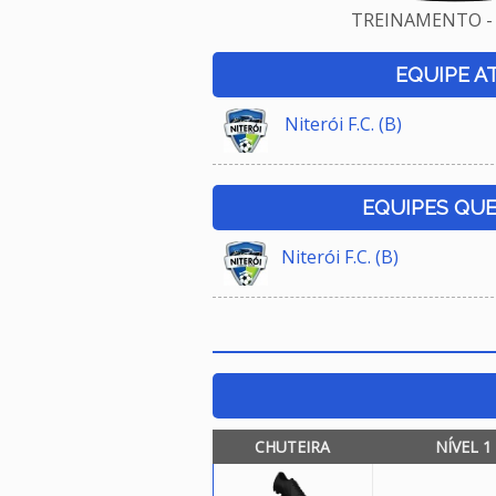
TREINAMENTO - 
EQUIPE A
Niterói F.C. (B)
EQUIPES QU
Niterói F.C. (B)
CHUTEIRA
NÍVEL 1