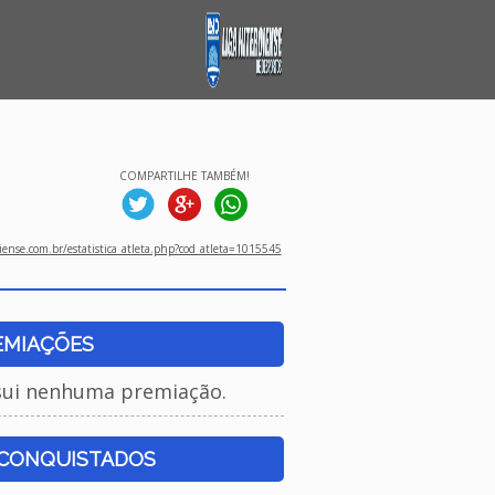
COMPARTILHE TAMBÉM!
ense.com.br/estatistica_atleta.php?cod_atleta=1015545
EMIAÇÕES
sui nenhuma premiação.
 CONQUISTADOS