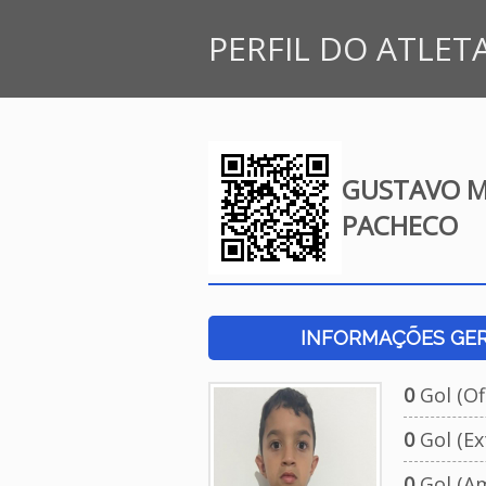
PERFIL DO ATLET
GUSTAVO MA
PACHECO
INFORMAÇÕES GERA
0
Gol (Ofi
0
Gol (Ext
0
Gol (Am