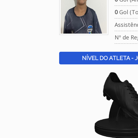
0
Gol (To
Assistên
Nº de Re
NÍVEL DO ATLETA - 