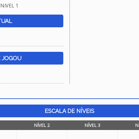
NíVEL 1
TUAL
E JOGOU
ESCALA DE NÍVEIS
NÍVEL 2
NÍVEL 3
N