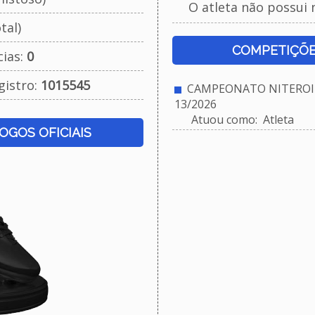
O atleta não possui 
tal)
COMPETIÇÕE
cias:
0
gistro:
1015545
CAMPEONATO NITEROIE
13/2026
Atuou como: Atleta
JOGOS OFICIAIS