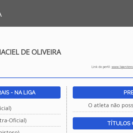
A
CIEL DE OLIVEIRA
Link do perfil:
www.liganiteroi
IS - NA LIGA
PR
O atleta não pos
cial)
ra-Oficial)
TÍTULOS
istoso)