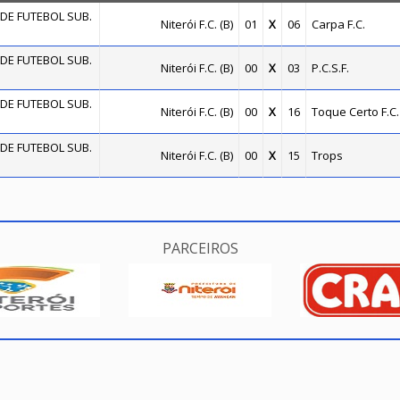
DE FUTEBOL SUB.
Niterói F.C. (B)
01
X
06
Carpa F.C.
DE FUTEBOL SUB.
Niterói F.C. (B)
00
X
03
P.C.S.F.
DE FUTEBOL SUB.
Niterói F.C. (B)
00
X
16
Toque Certo F.C.
DE FUTEBOL SUB.
Niterói F.C. (B)
00
X
15
Trops
PARCEIROS