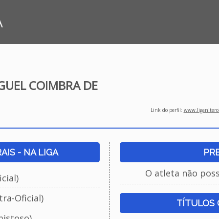
A
GUEL COIMBRA DE
Link do perfil:
www.liganiteroi
IS - NA LIGA
PR
O atleta não pos
cial)
ra-Oficial)
TÍTULOS
istoso)