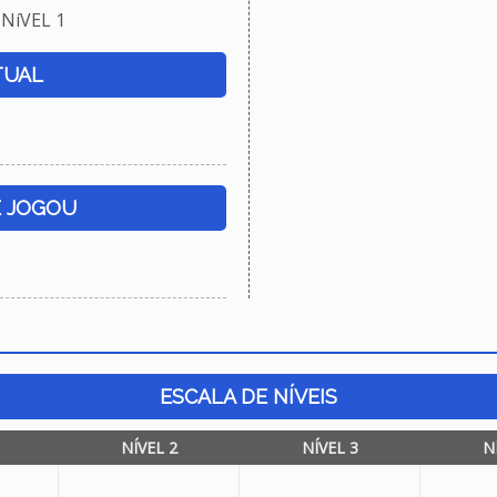
NíVEL 1
TUAL
E JOGOU
ESCALA DE NÍVEIS
NÍVEL 2
NÍVEL 3
N