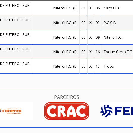
DE FUTEBOL SUB.
Niterói F.C. (B)
01
X
06
Carpa F.C.
DE FUTEBOL SUB.
Niterói F.C. (B)
00
X
03
P.C.S.F.
DE FUTEBOL SUB.
Niterói F.C. (B)
00
X
09
Niterói F.C.
DE FUTEBOL SUB.
Niterói F.C. (B)
00
X
16
Toque Certo F.C.
DE FUTEBOL SUB.
Niterói F.C. (B)
00
X
15
Trops
PARCEIROS