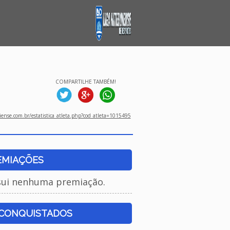
COMPARTILHE TAMBÉM!
ense.com.br/estatistica_atleta.php?cod_atleta=1015495
EMIAÇÕES
sui nenhuma premiação.
 CONQUISTADOS