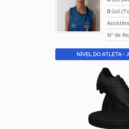
0
Gol (To
Assistên
Nº de Re
NÍVEL DO ATLETA - 