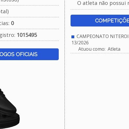
O atleta não possui 
tal)
COMPETIÇÕE
cias:
0
gistro:
1015495
CAMPEONATO NITEROIE
13/2026
Atuou como: Atleta
JOGOS OFICIAIS