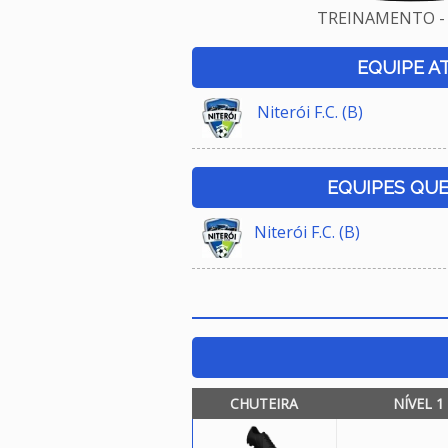
TREINAMENTO - 
EQUIPE A
Niterói F.C. (B)
EQUIPES QU
Niterói F.C. (B)
CHUTEIRA
NÍVEL 1