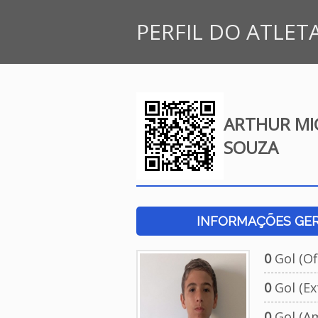
PERFIL DO ATLET
ARTHUR MI
SOUZA
INFORMAÇÕES GERA
0
Gol (Ofi
0
Gol (Ext
0
Gol (Am