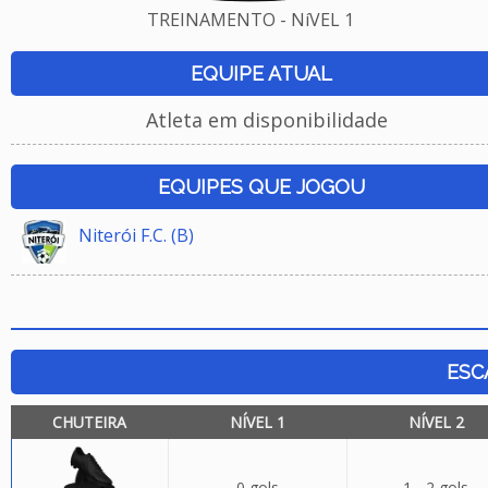
TREINAMENTO - NíVEL 1
EQUIPE ATUAL
Atleta em disponibilidade
EQUIPES QUE JOGOU
Niterói F.C. (B)
ESC
CHUTEIRA
NÍVEL 1
NÍVEL 2
0 gols
1 - 2 gols