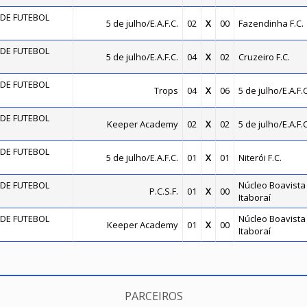
DE FUTEBOL
5 de julho/E.A.F.C.
02
X
00
Fazendinha F.C.
DE FUTEBOL
5 de julho/E.A.F.C.
04
X
02
Cruzeiro F.C.
DE FUTEBOL
Trops
04
X
06
5 de julho/E.A.F.C
DE FUTEBOL
Keeper Academy
02
X
02
5 de julho/E.A.F.C
DE FUTEBOL
5 de julho/E.A.F.C.
01
X
01
Niterói F.C.
DE FUTEBOL
Núcleo Boavista 
P.C.S.F.
01
X
00
Itaboraí
DE FUTEBOL
Núcleo Boavista 
Keeper Academy
01
X
00
Itaboraí
PARCEIROS