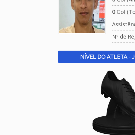
0
Gol (To
Assistên
Nº de Re
NÍVEL DO ATLETA - 