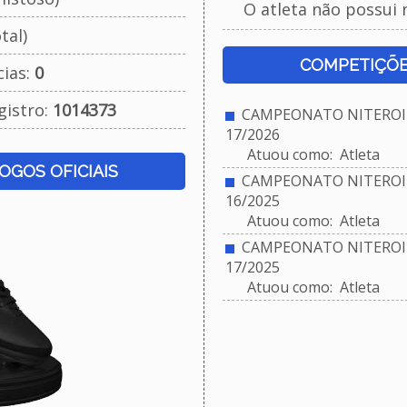
O atleta não possui 
tal)
COMPETIÇÕE
cias:
0
gistro:
1014373
CAMPEONATO NITEROIE
17/2026
Atuou como: Atleta
JOGOS OFICIAIS
CAMPEONATO NITEROIE
16/2025
Atuou como: Atleta
CAMPEONATO NITEROIE
17/2025
Atuou como: Atleta