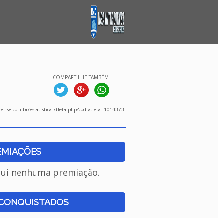
COMPARTILHE TAMBÉM!
ense.com.br/estatistica_atleta.php?cod_atleta=1014373
EMIAÇÕES
sui nenhuma premiação.
 CONQUISTADOS