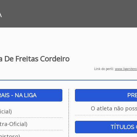
A
a De Freitas Cordeiro
Link do perfil:
www.liganiteroi
IS - NA LIGA
PR
O atleta não pos
cial)
ra-Oficial)
TÍTULOS
istoso)