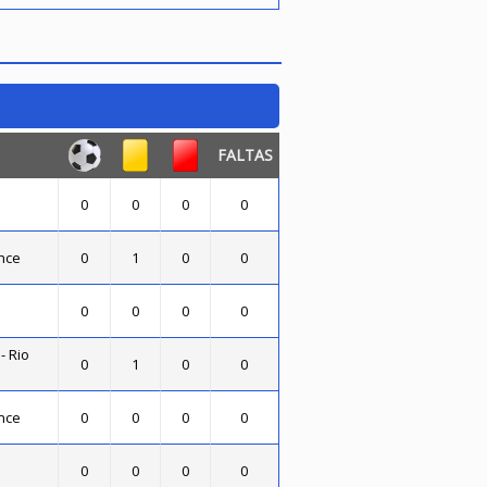
FALTAS
0
0
0
0
nce
0
1
0
0
0
0
0
0
- Rio
0
1
0
0
nce
0
0
0
0
0
0
0
0