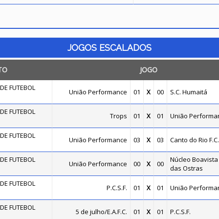
JOGOS ESCALADOS
TO
JOGO
DE FUTEBOL
União Performance
01
X
00
S.C. Humaitá
DE FUTEBOL
Trops
01
X
01
União Performa
DE FUTEBOL
União Performance
03
X
03
Canto do Rio F.C.
DE FUTEBOL
Núcleo Boavista 
União Performance
00
X
00
das Ostras
DE FUTEBOL
P.C.S.F.
01
X
01
União Performa
DE FUTEBOL
5 de julho/E.A.F.C.
01
X
01
P.C.S.F.