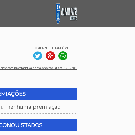
COMPARTILHE TAMBÉM!
ense.com.br/estatistica_atleta.php?cod_atleta=1012781
EMIAÇÕES
sui nenhuma premiação.
 CONQUISTADOS