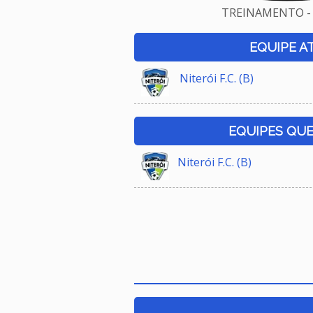
TREINAMENTO - 
EQUIPE A
Niterói F.C. (B)
EQUIPES QU
Niterói F.C. (B)