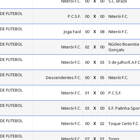
Niterói F.C.
00
X
00
S.C. Brazil
DE FUTEBOL
P.C.S.F.
00
X
00
Niterói F.C.
DE FUTEBOL
Joga Facil
00
X
08
Niterói F.C.
DE FUTEBOL
Núcleo Boavista 
Niterói F.C.
02
X
00
Gonçalo
DE FUTEBOL
Niterói F.C.
00
X
03
5 de julho/E.A.F.C
DE FUTEBOL
Descendentes F.C.
00
X
05
Niterói F.C.
DE FUTEBOL
Niterói F.C.
01
X
00
P.C.S.F.
DE FUTEBOL
Niterói F.C.
03
X
00
E.F. Palinha Spor
DE FUTEBOL
Niterói F.C.
00
X
02
Toque Certo F.C.
DE FUTEBOL
Niterói F.C.
07
X
01
Trops