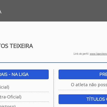
A
OS TEIXEIRA
Link do perfil:
www.liganiteroi
IS - NA LIGA
PR
O atleta não pos
cial)
ra-Oficial)
TÍTULOS
istoso)