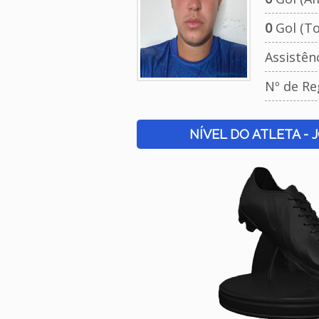
0
Gol (To
Assistên
Nº de Re
NÍVEL DO ATLETA - 