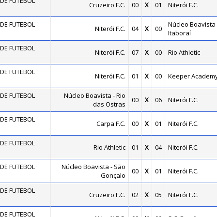
DE FUTEBOL
Cruzeiro F.C.
00
X
01
Niterói F.C.
DE FUTEBOL
Núcleo Boavista 
Niterói F.C.
04
X
00
Itaboraí
DE FUTEBOL
Niterói F.C.
07
X
00
Rio Athletic
DE FUTEBOL
Niterói F.C.
01
X
00
Keeper Academ
DE FUTEBOL
Núcleo Boavista - Rio
00
X
06
Niterói F.C.
das Ostras
DE FUTEBOL
Carpa F.C.
00
X
01
Niterói F.C.
DE FUTEBOL
Rio Athletic
01
X
04
Niterói F.C.
DE FUTEBOL
Núcleo Boavista - São
00
X
01
Niterói F.C.
Gonçalo
DE FUTEBOL
Cruzeiro F.C.
02
X
05
Niterói F.C.
DE FUTEBOL