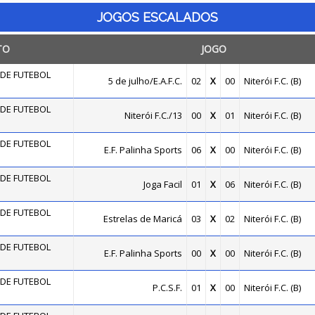
JOGOS ESCALADOS
TO
JOGO
DE FUTEBOL
5 de julho/E.A.F.C.
02
X
00
Niterói F.C. (B)
DE FUTEBOL
Niterói F.C./13
00
X
01
Niterói F.C. (B)
DE FUTEBOL
E.F. Palinha Sports
06
X
00
Niterói F.C. (B)
DE FUTEBOL
Joga Facil
01
X
06
Niterói F.C. (B)
DE FUTEBOL
Estrelas de Maricá
03
X
02
Niterói F.C. (B)
DE FUTEBOL
E.F. Palinha Sports
00
X
00
Niterói F.C. (B)
DE FUTEBOL
P.C.S.F.
01
X
00
Niterói F.C. (B)