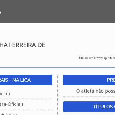
A
HA FERREIRA DE
Link do perfil:
www.liganiteroi
IS - NA LIGA
PR
O atleta não pos
cial)
ra-Oficial)
TÍTULOS
istoso)