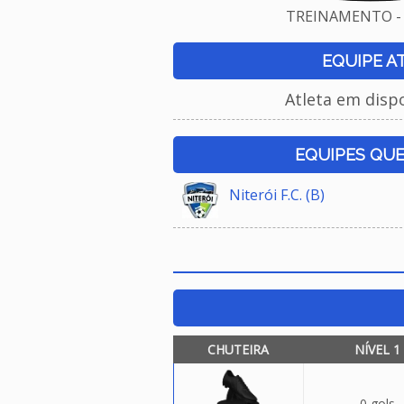
TREINAMENTO - 
EQUIPE A
Atleta em disp
EQUIPES QU
Niterói F.C. (B)
CHUTEIRA
NÍVEL 1
0 gols