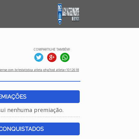
COMPARTILHE TAMBÉM!
ense.com.br/estatistica_atleta.php?cod_atleta=1012618
EMIAÇÕES
sui nenhuma premiação.
 CONQUISTADOS