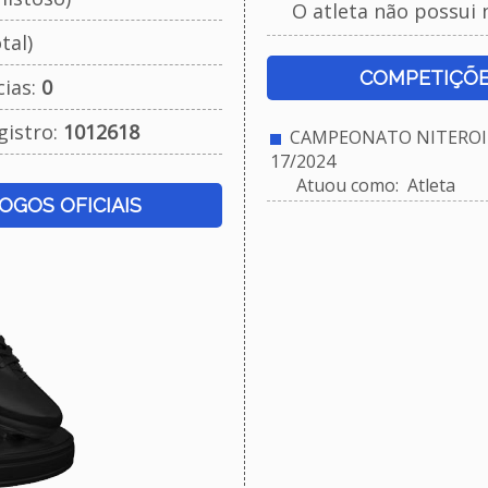
O atleta não possui 
tal)
COMPETIÇÕE
cias:
0
gistro:
1012618
CAMPEONATO NITEROIE
17/2024
Atuou como: Atleta
JOGOS OFICIAIS