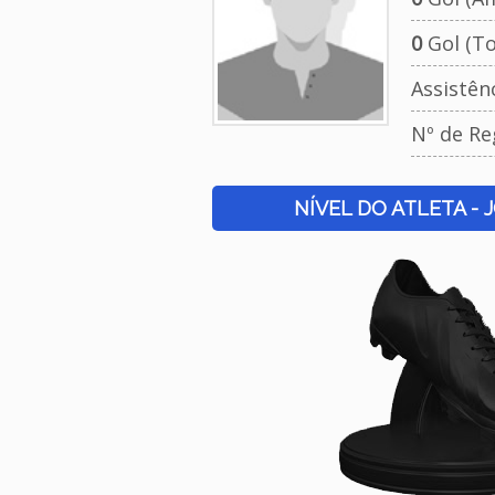
0
Gol (To
Assistên
Nº de Re
NÍVEL DO ATLETA - 