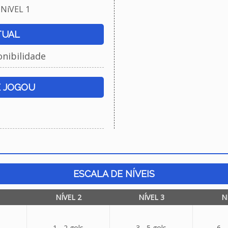
NíVEL 1
TUAL
onibilidade
E JOGOU
ESCALA DE NÍVEIS
NÍVEL 2
NÍVEL 3
N
1 - 2 gols
3 - 5 gols
6 -