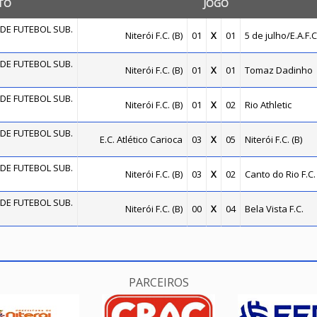
TO
JOGO
DE FUTEBOL SUB.
Niterói F.C. (B)
01
X
01
5 de julho/E.A.F.C
DE FUTEBOL SUB.
Niterói F.C. (B)
01
X
01
Tomaz Dadinho
DE FUTEBOL SUB.
Niterói F.C. (B)
01
X
02
Rio Athletic
DE FUTEBOL SUB.
E.C. Atlético Carioca
03
X
05
Niterói F.C. (B)
DE FUTEBOL SUB.
Niterói F.C. (B)
03
X
02
Canto do Rio F.C.
DE FUTEBOL SUB.
Niterói F.C. (B)
00
X
04
Bela Vista F.C.
PARCEIROS