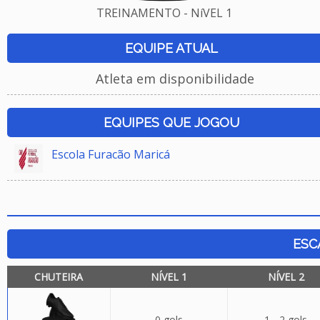
TREINAMENTO - NíVEL 1
EQUIPE ATUAL
Atleta em disponibilidade
EQUIPES QUE JOGOU
Escola Furacão Maricá
ESC
CHUTEIRA
NÍVEL 1
NÍVEL 2
0 gols
1 - 2 gols