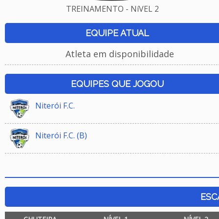
TREINAMENTO - NíVEL 2
EQUIPE ATUAL
Atleta em disponibilidade
EQUIPES QUE JOGOU
Niterói F.C.
Niterói F.C. (B)
ESC