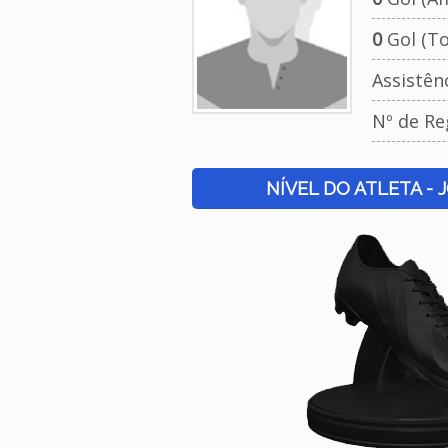
0
Gol (To
Assistên
Nº de Re
NÍVEL DO ATLETA - 