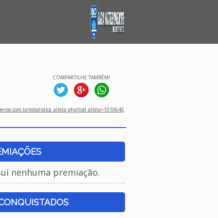
COMPARTILHE TAMBÉM!
ense.com.br/estatistica_atleta.php?cod_atleta=1010640
EMIAÇÕES
sui nenhuma premiação.
 CONQUISTADOS