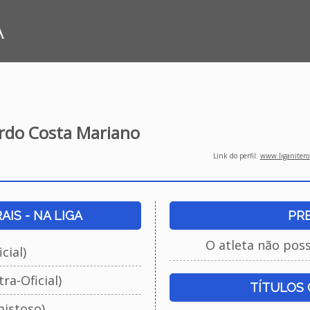
A
rdo Costa Mariano
Link do perfil:
www.liganiteroi
IS - NA LIGA
PR
O atleta não pos
cial)
ra-Oficial)
TÍTULOS
istoso)