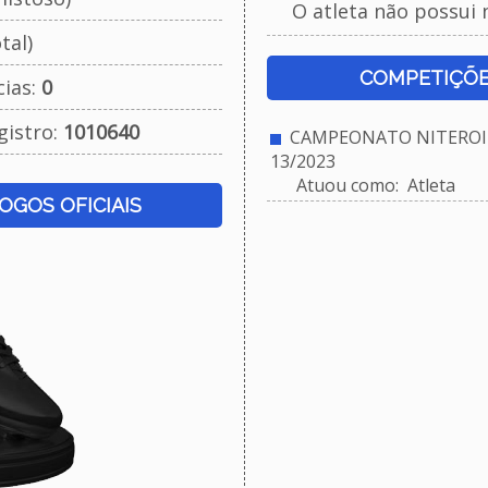
O atleta não possui 
tal)
COMPETIÇÕE
cias:
0
gistro:
1010640
CAMPEONATO NITEROIE
13/2023
Atuou como: Atleta
JOGOS OFICIAIS