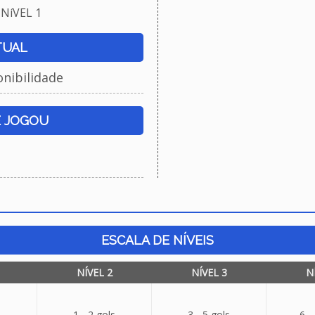
NíVEL 1
TUAL
onibilidade
E JOGOU
ESCALA DE NÍVEIS
NÍVEL 2
NÍVEL 3
N
1 - 2 gols
3 - 5 gols
6 -