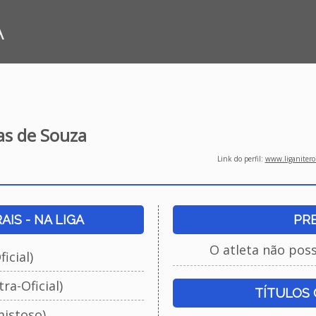
A
tas de Souza
Link do perfil:
www.liganiteroi
IS - NA LIGA
PR
O atleta não pos
icial)
ra-Oficial)
TÍTULOS
istoso)