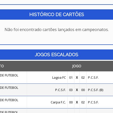
HISTÓRICO DE CARTÕES
Não foi encontrado cartões lançados em campeonatos.
JOGOS ESCALADOS
TO
JOGO
DE FUTEBOL
Lagoa FC
01
X
02
P.C.S.F.
DE FUTEBOL
P.C.S.F.
03
X
00
P.C.S.F. (B)
DE FUTEBOL
Carpa F.C.
00
X
02
P.C.S.F.
DE FUTEBOL