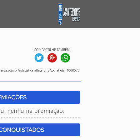
COMPARTILHE TAMBÉM!
ense.com.br/estatistica_atleta.php?cod_atleta=1008570
EMIAÇÕES
sui nenhuma premiação.
 CONQUISTADOS