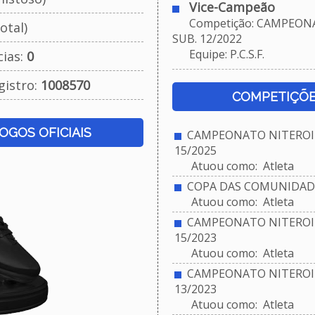
Vice-Campeão
Competição: CAMPEONA
otal)
SUB. 12/2022
Equipe: P.C.S.F.
cias:
0
gistro:
1008570
COMPETIÇÕE
JOGOS OFICIAIS
CAMPEONATO NITEROIE
15/2025
Atuou como: Atleta
COPA DAS COMUNIDADES
Atuou como: Atleta
CAMPEONATO NITEROIE
15/2023
Atuou como: Atleta
CAMPEONATO NITEROIE
13/2023
Atuou como: Atleta