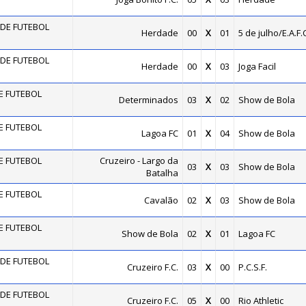
DE FUTEBOL
Herdade
00
X
01
5 de julho/E.A.F.C
DE FUTEBOL
Herdade
00
X
03
Joga Facil
E FUTEBOL
Determinados
03
X
02
Show de Bola
E FUTEBOL
Lagoa FC
01
X
04
Show de Bola
E FUTEBOL
Cruzeiro - Largo da
03
X
03
Show de Bola
Batalha
E FUTEBOL
Cavalão
02
X
03
Show de Bola
E FUTEBOL
Show de Bola
02
X
01
Lagoa FC
DE FUTEBOL
Cruzeiro F.C.
03
X
00
P.C.S.F.
DE FUTEBOL
Cruzeiro F.C.
05
X
00
Rio Athletic