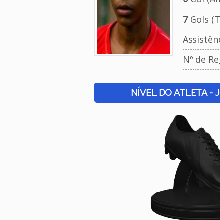
7
Gols (T
Assistên
Nº de Re
NÍVEL DO ATLETA - 