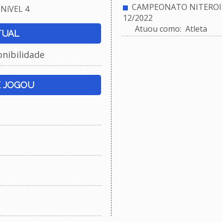
CAMPEONATO NITEROIE
NíVEL 4
12/2022
Atuou como: Atleta
TUAL
onibilidade
E JOGOU