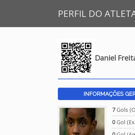
PERFIL DO ATLET
Daniel Frei
INFORMAÇÕES GERA
7
Gols (Of
0
Gol (Ext
0
Gol (Am