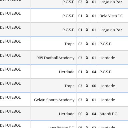
P.C.S.F.
02
X
01
Largo da Paz
DE FUTEBOL
P.C.S.F.
01
X
01
Bela Vista F.C.
DE FUTEBOL
P.C.S.F.
01
X
01
Largo da Paz
DE FUTEBOL
Trops
02
X
01
P.C.S.F.
DE FUTEBOL
RB5 Football Academy
03
X
01
Herdade
DE FUTEBOL
Herdade
01
X
04
P.C.S.F.
DE FUTEBOL
Trops
03
X
00
Herdade
DE FUTEBOL
Gelain Sports Academy
03
X
01
Herdade
DE FUTEBOL
Herdade
00
X
04
Niterói F.C.
DE FUTEBOL
Joga Bonito F.C.
05
X
03
Herdade