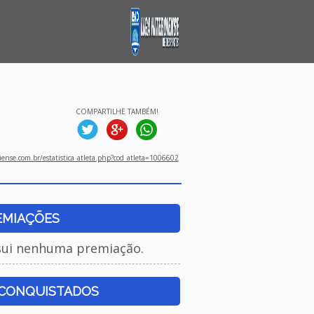
COMPARTILHE TAMBÉM!
ense.com.br/estatistica_atleta.php?cod_atleta=1006602
EMIAÇÕES
sui nenhuma premiação.
 CONQUISTADOS