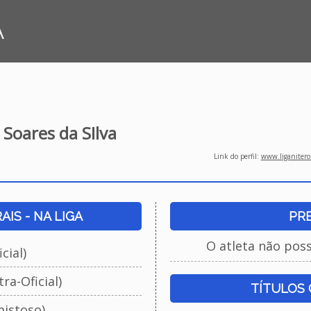
A
 Soares da SIlva
Link do perfil:
www.liganiteroi
IS - NA LIGA
PR
O atleta não pos
cial)
ra-Oficial)
TÍTULOS
istoso)