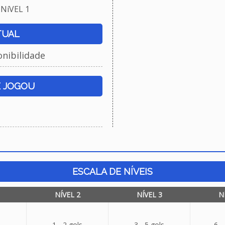
NíVEL 1
TUAL
onibilidade
E JOGOU
ESCALA DE NÍVEIS
NÍVEL 2
NÍVEL 3
N
1 - 2 gols
3 - 5 gols
6 -