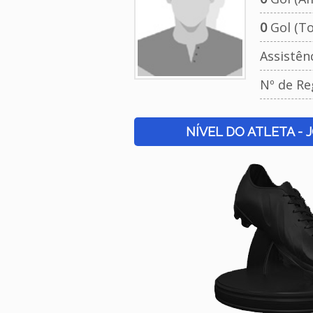
0
Gol (To
Assistên
Nº de Re
NÍVEL DO ATLETA - 