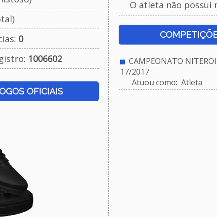
O atleta não possui 
tal)
COMPETIÇÕE
cias:
0
gistro:
1006602
CAMPEONATO NITEROIE
17/2017
Atuou como: Atleta
JOGOS OFICIAIS