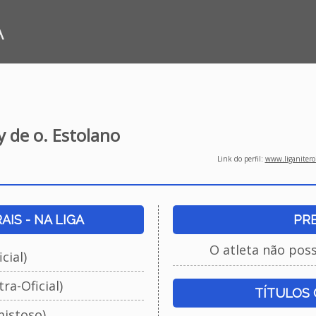
A
y de o. Estolano
Link do perfil:
www.liganiteroi
IS - NA LIGA
PR
O atleta não pos
cial)
ra-Oficial)
TÍTULOS
istoso)