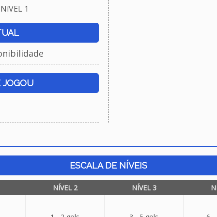
NíVEL 1
TUAL
onibilidade
E JOGOU
ESCALA DE NÍVEIS
NÍVEL 2
NÍVEL 3
N
1 - 2 gols
3 - 5 gols
6 -