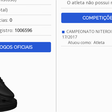
O atleta não possui 
tal)
COMPETIÇÕE
cias:
0
gistro:
1006596
CAMPEONATO NITEROIE
17/2017
Atuou como: Atleta
JOGOS OFICIAIS