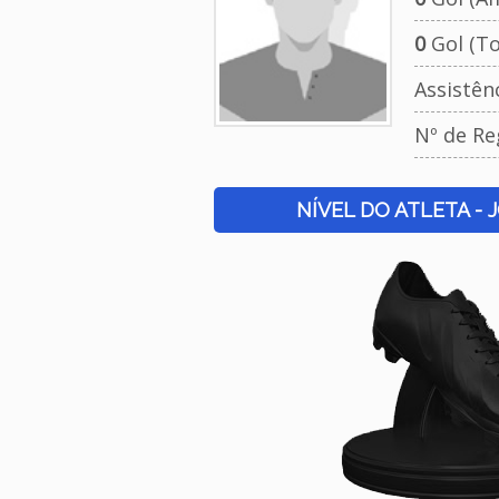
0
Gol (To
Assistên
Nº de Re
NÍVEL DO ATLETA - 