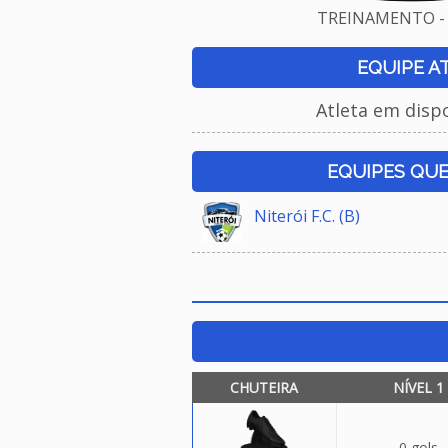
TREINAMENTO - 
EQUIPE A
Atleta em disp
EQUIPES QU
Niterói F.C. (B)
CHUTEIRA
NÍVEL 1
0 gols