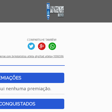
COMPARTILHE TAMBÉM!
ense.com.br/estatistica_atleta.php?cod_atleta=1006596
EMIAÇÕES
sui nenhuma premiação.
 CONQUISTADOS