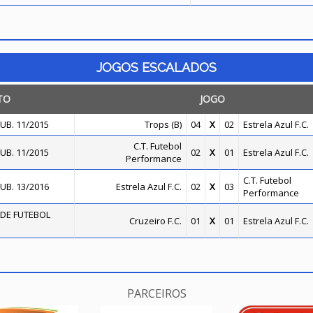
JOGOS ESCALADOS
TO
JOGO
UB. 11/2015
Trops (B)
04
X
02
Estrela Azul F.C.
C.T. Futebol
UB. 11/2015
02
X
01
Estrela Azul F.C.
Performance
C.T. Futebol
UB. 13/2016
Estrela Azul F.C.
02
X
03
Performance
DE FUTEBOL
Cruzeiro F.C.
01
X
01
Estrela Azul F.C.
PARCEIROS