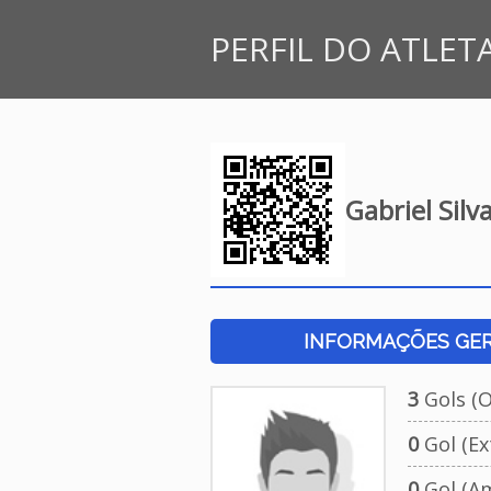
PERFIL DO ATLET
Gabriel Sil
INFORMAÇÕES GERA
3
Gols (Of
0
Gol (Ext
0
Gol (Am