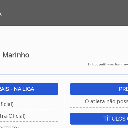
A
va Marinho
Link do perfil:
www.liganiteroi
IS - NA LIGA
PR
O atleta não pos
icial)
ra-Oficial)
TÍTULOS
istoso)