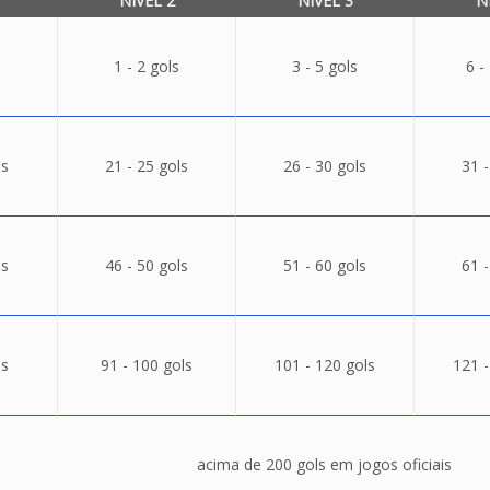
NÍVEL 2
NÍVEL 3
N
1 - 2 gols
3 - 5 gols
6 -
ls
21 - 25 gols
26 - 30 gols
31 -
ls
46 - 50 gols
51 - 60 gols
61 -
ls
91 - 100 gols
101 - 120 gols
121 -
acima de 200 gols em jogos oficiais