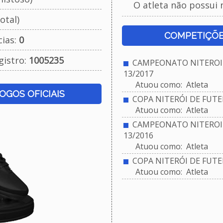
O atleta não possui 
otal)
COMPETIÇÕE
cias:
0
gistro:
1005235
CAMPEONATO NITEROIE
13/2017
Atuou como: Atleta
JOGOS OFICIAIS
COPA NITERÓI DE FUTEB
Atuou como: Atleta
CAMPEONATO NITEROIE
13/2016
Atuou como: Atleta
COPA NITERÓI DE FUTEB
Atuou como: Atleta