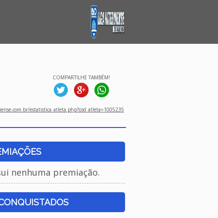
COMPARTILHE TAMBÉM!
ense.com.br/estatistica_atleta.php?cod_atleta=1005235
EMIAÇÕES
sui nenhuma premiação.
 CONQUISTADOS