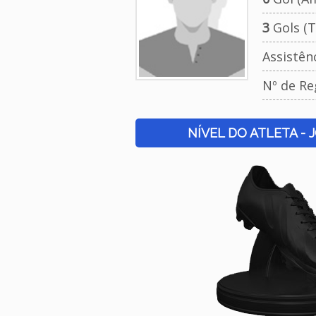
3
Gols (T
Assistên
Nº de Re
NÍVEL DO ATLETA - 