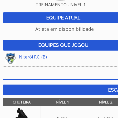
TREINAMENTO - NíVEL 1
EQUIPE ATUAL
Atleta em disponibilidade
EQUIPES QUE JOGOU
Niterói F.C. (B)
ESC
CHUTEIRA
NÍVEL 1
NÍVEL 2
0 gols
1 - 2 gols