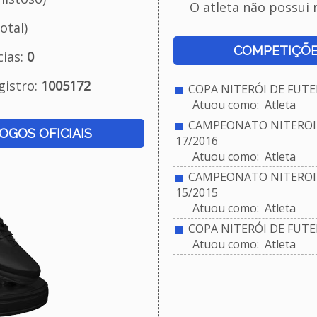
O atleta não possui 
otal)
COMPETIÇÕE
cias:
0
gistro:
1005172
COPA NITERÓI DE FUTEB
Atuou como: Atleta
CAMPEONATO NITEROIE
JOGOS OFICIAIS
17/2016
Atuou como: Atleta
CAMPEONATO NITEROIE
15/2015
Atuou como: Atleta
COPA NITERÓI DE FUTEB
Atuou como: Atleta