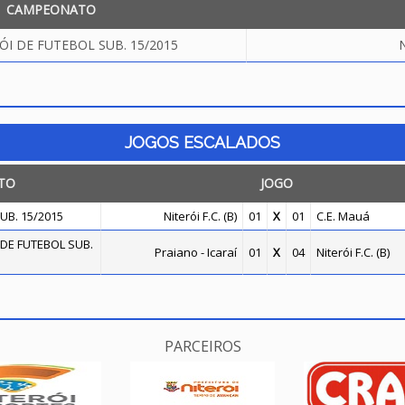
CAMPEONATO
ÓI DE FUTEBOL SUB. 15/2015
N
JOGOS ESCALADOS
TO
JOGO
UB. 15/2015
Niterói F.C. (B)
01
X
01
C.E. Mauá
DE FUTEBOL SUB.
Praiano - Icaraí
01
X
04
Niterói F.C. (B)
PARCEIROS