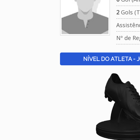
2
Gols (T
Assistên
Nº de Re
NÍVEL DO ATLETA - 