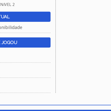
NíVEL 2
TUAL
onibilidade
E JOGOU