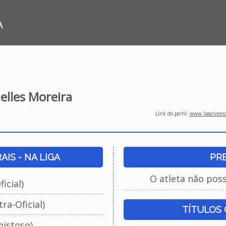
A
lles Moreira
Link do perfil:
www.liganiteroi
IS - NA LIGA
PR
O atleta não pos
icial)
ra-Oficial)
TÍTULOS
istoso)