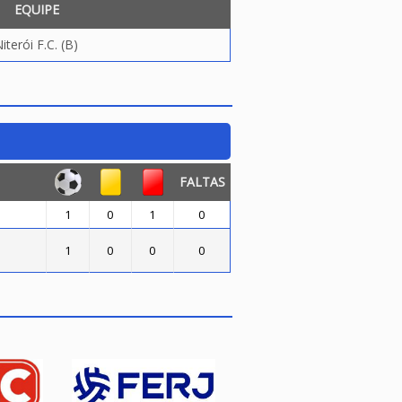
EQUIPE
iterói F.C. (B)
FALTAS
1
0
1
0
1
0
0
0