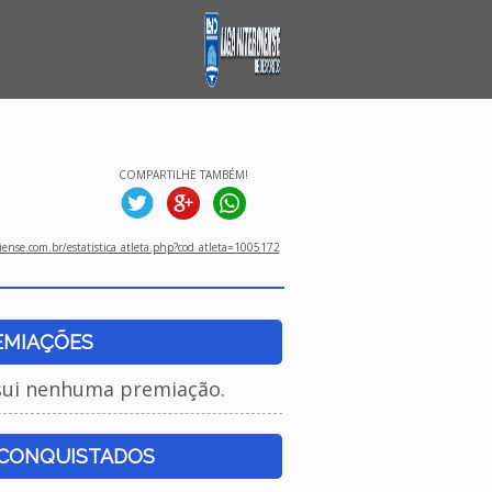
COMPARTILHE TAMBÉM!
ense.com.br/estatistica_atleta.php?cod_atleta=1005172
EMIAÇÕES
sui nenhuma premiação.
 CONQUISTADOS