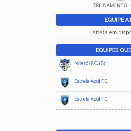
TREINAMENTO - 
EQUIPE A
Atleta em disp
EQUIPES QU
Niterói F.C. (B)
Estrela Azul F.C.
Estrela Azul F.C.