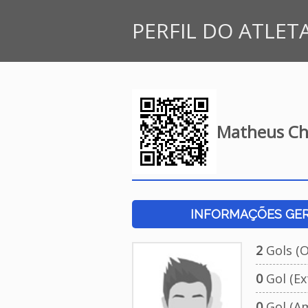
PERFIL DO ATLET
Matheus Che
INFORMAÇÕES GERA
2
Gols (Of
0
Gol (Ext
0
Gol (Am