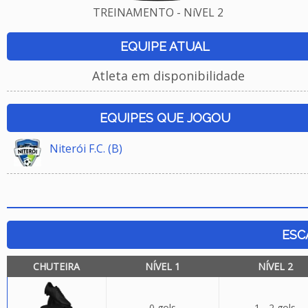
TREINAMENTO - NíVEL 2
EQUIPE ATUAL
Atleta em disponibilidade
EQUIPES QUE JOGOU
Niterói F.C. (B)
ESC
CHUTEIRA
NÍVEL 1
NÍVEL 2
0 gols
1 - 2 gols