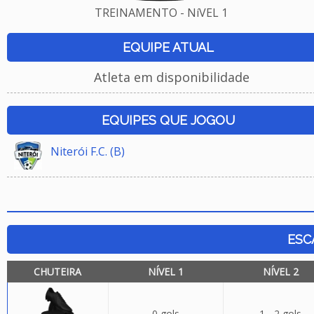
TREINAMENTO - NíVEL 1
EQUIPE ATUAL
Atleta em disponibilidade
EQUIPES QUE JOGOU
Niterói F.C. (B)
ESC
CHUTEIRA
NÍVEL 1
NÍVEL 2
0 gols
1 - 2 gols