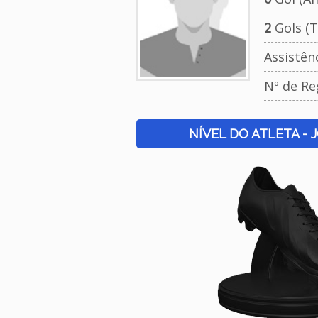
2
Gols (T
Assistên
Nº de Re
NÍVEL DO ATLETA - 