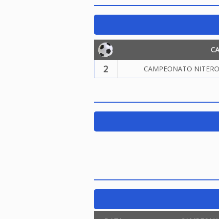
C
2
CAMPEONATO NITEROI