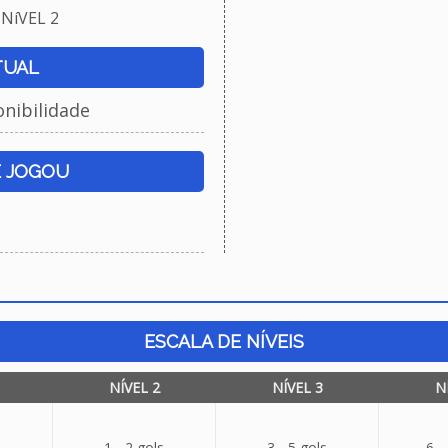
NíVEL 2
TUAL
onibilidade
E JOGOU
ESCALA DE NÍVEIS
NÍVEL 2
NÍVEL 3
N
1 - 2 gols
3 - 5 gols
6 -