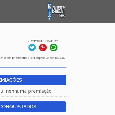
COMPARTILHE TAMBÉM!
ense.com.br/estatistica_atleta.php?cod_atleta=1003987
EMIAÇÕES
sui nenhuma premiação.
 CONQUISTADOS