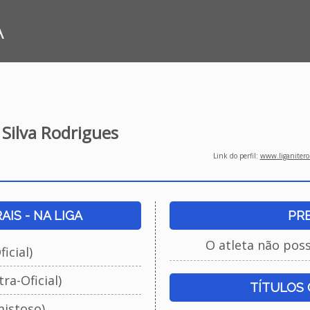
A
Silva Rodrigues
Link do perfil:
www.liganiteroi
IS - NA LIGA
PR
O atleta não pos
icial)
ra-Oficial)
TÍTULOS
istoso)