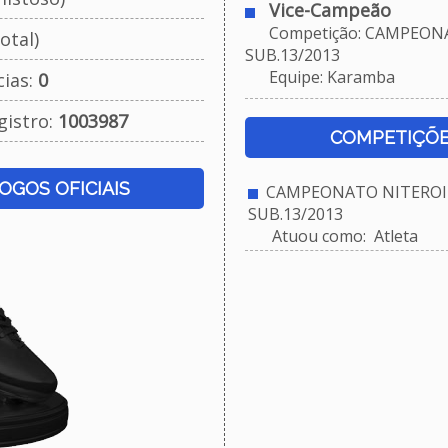
Vice-Campeão
Competição: CAMPEONA
otal)
SUB.13/2013
Equipe: Karamba
cias:
0
gistro:
1003987
COMPETIÇÕE
JOGOS OFICIAIS
CAMPEONATO NITEROIE
SUB.13/2013
Atuou como: Atleta