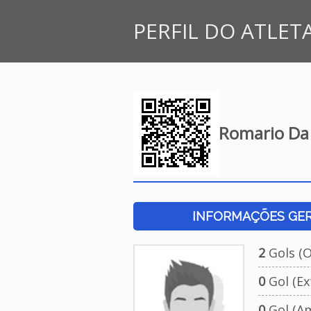
PERFIL DO ATLET
Romario Da 
INFORMAÇÕES GERA
2
Gols (Of
0
Gol (Ext
0
Gol (Am